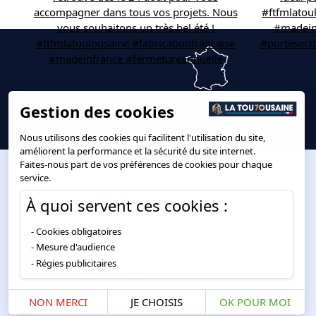
Gestion des cookies
Production
française
Nous utilisons des cookies qui facilitent l'utilisation du site,
améliorent la performance et la sécurité du site internet.
Faites-nous part de vos préférences de cookies pour chaque
service.
À quoi servent ces cookies :
À propos
Cookies obligatoires
LA TOULOUSAINE
Mesure d'audience
StellaGroup
Régies publicitaires
FAQ
Actus
Catalogues
NON MERCI
JE CHOISIS
OK POUR MOI
Configurateur