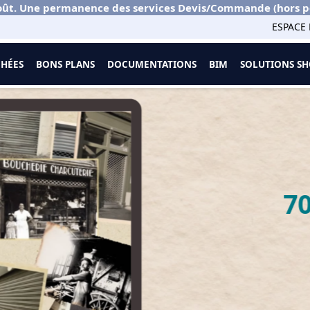
ût. Une permanence des services Devis/Commande (hors port
ESPACE 
CHÉES
BONS PLANS
DOCUMENTATIONS
BIM
SOLUTIONS 
70