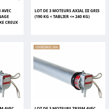
 AVEC
LOT DE 3 MOTEURS AXIAL III GRIS
NAGE
(190 KG < TABLIER <= 240 KG)
AXE CREUX
OFFRE PACK -30%
0M AVEC
LOT DE 3 MOTEURS TB35M AVEC