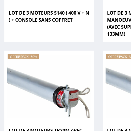
LOT DE 3 MOTEURS S140 ( 400 V + N
LOT DE 3
) + CONSOLE SANS COFFRET
MANOEUV
(AVEC SU
133MM)
OFFRE PACK -30%
OFFRE PACK -
LOT DE 3 MOTEURS TB20M AVEC
LOT DE 3