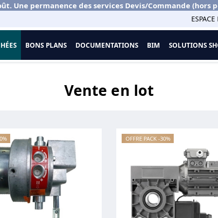
ût. Une permanence des services Devis/Commande (hors port
ESPACE 
CHÉES
BONS PLANS
DOCUMENTATIONS
BIM
SOLUTIONS 
Vente en lot
30%
OFFRE PACK -30%