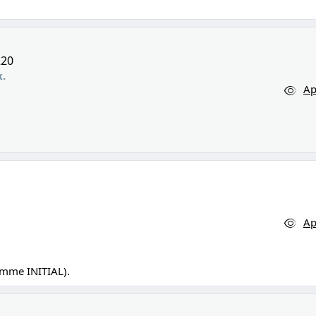
220
x.
Ap
Ap
amme INITIAL).