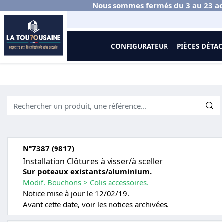
Nous sommes fermés du 3 au 23 ao
CONFIGURATEUR
PIÈCES DÉTA
Accueil
Documentations
Portails Aluminium
Notices
N°7387 (9817)
Installation Clôtures à visser/à sceller
Sur poteaux existants/aluminium.
Modif. Bouchons > Colis accessoires.
Notice mise à jour le 12/02/19.
Avant cette date, voir les notices archivées.