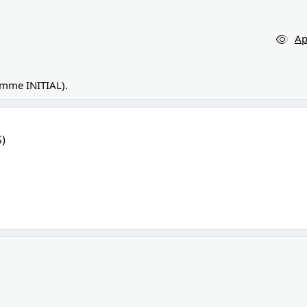
Ap
amme INITIAL).
S)