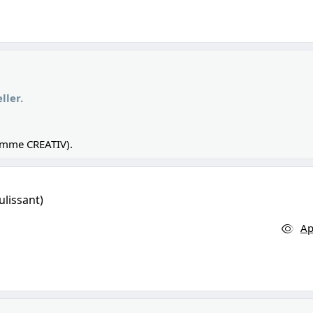
ller.
amme CREATIV).
ulissant)
Ap