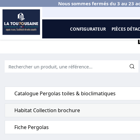
Nous sommes fermés du 3 au 23 ao
CONFIGURATEUR
PIÈCES DÉTA
Accueil
Documentations
Pergolas toiles et bioclimatiques
Docu
Catalogue Pergolas toiles & bioclimatiques
Habitat Collection brochure
Fiche Pergolas