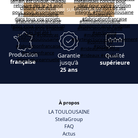
NOUS SUIVRE SUR INSTAGRAM
Production
Garantie
Qualité
française
jusqu'à
supérieure
25 ans
À propos
LA TOULOUSAINE
StellaGroup
FAQ
Actus