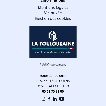
Informations
Mentions légales
Vie privée
Gestion des cookies
Gestion des cookies
Nous utilisons des cookies qui facilitent l'utilisation du site,
améliorent la performance et la sécurité du site internet.
Faites-nous part de vos préférences de cookies pour chaque
service.
À quoi servent ces cookies :
Route de Toulouse
CS57668 ESCALQUENS
Cookies obligatoires
31676 LABÈGE CEDEX
Mesure d'audience
05 61 75 31 00
Régies publicitaires