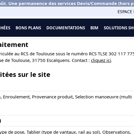
ût. Une permanence des services Devis/Commande (hors port
ESPACE 
CHÉES
BONS PLANS
DOCUMENTATIONS
BIM
SOLUTIONS 
raitement
iculée au RCS de Toulouse sous le numéro RCS TLSE 302 117 775 e
ue de Toulouse, 31750 Escalquens. Contact :
cliquez ici
.
tées sur le site
), Enroulement, Provenance produit, Selection manoeuvre (multi
l
pe de pose, Tablier (type de vantaux, rail au sol), Observations,