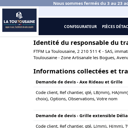
Nous sommes fermés du 3 au 23 ao
CONFIGURATEUR
PIÈCES DÉTA
Accueil
Politique de protection des données
Identité du responsable du t
FTFM La Toulousaine, 2 210 511 € - SAS, immatr
Toulousaine - Zone Artisanale les Bogues, Aven
Informations collectées et trai
Demande de devis - Axe Rideau et Grille
Code client, Ref chantier, qté, LB(mm), HA(mm
choix), Options, Observations, Votre nom
Demande de devis - Grille extensible Délia
Code client, Ref chantier, qté, L(mm), H(mm), Ty