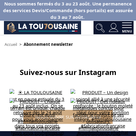
Nous sommes fermés du 3 au 23 août. Une permanence
des services Devis/Commande (hors portails) est assurée
du 3 au 7 août.
MENU
Accueil
Abonnement newsletter
Suivez-nous sur Instagram
NOUS SUIVRE SUR INSTAGRAM