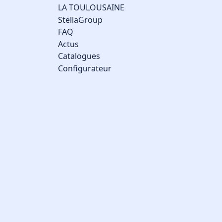
LA TOULOUSAINE
StellaGroup
FAQ
Actus
Catalogues
Configurateur
GESTION DES COOKIES
Nous utilisons des cookies qui facilitent l'utilisation du site,
améliorent la performance et la sécurité du site internet.
Faites-nous part de vos préférences de cookies pour chaque
service.