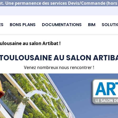
. Une permanence des services Devis/Commande (hors po
ES
BONS PLANS
DOCUMENTATIONS
BIM
SOLUT
ulousaine au salon Artibat !
 TOULOUSAINE AU SALON ARTIBA
Venez nombreux nous rencontrer !