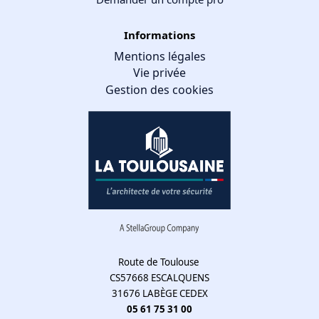
Informations
Mentions légales
Vie privée
Gestion des cookies
Gestion des cookies
Nous utilisons des cookies qui facilitent l'utilisation du site,
améliorent la performance et la sécurité du site internet.
Faites-nous part de vos préférences de cookies pour chaque
service.
À quoi servent ces cookies :
Route de Toulouse
CS57668 ESCALQUENS
Cookies obligatoires
31676 LABÈGE CEDEX
Mesure d'audience
05 61 75 31 00