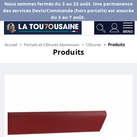
Nous sommes fermés du 3 au 23 août. Une permanence
des services Devis/Commande (hors portails) est assurée
du 3 au 7 août.
MENU
Accueil
Portails et Clôtures Aluminium
Clôtures
Produits
Produits