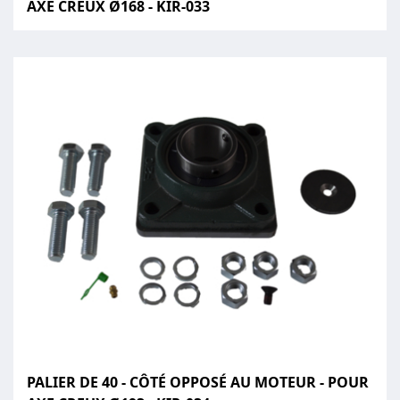
AXE CREUX Ø168 - KIR-033
PALIER DE 40 - CÔTÉ OPPOSÉ AU MOTEUR - POUR