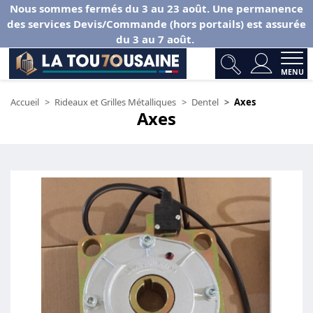
Nous sommes fermés du 3 au 23 août. Une permanence
des services Devis/Commande (hors portails) est assurée
du 3 au 7 août.
MENU
Accueil
Rideaux et Grilles Métalliques
Dentel
Axes
Axes