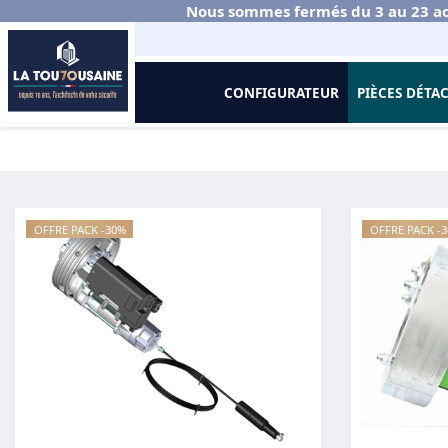
Nous sommes fermés du 3 au 23 ao
CONFIGURATEUR
PIÈCES DÉTA
Accueil
Rideaux et Grilles Métalliques
Murax 110
Motorisation
OFFRE PACK -30%
OFFRE PACK -