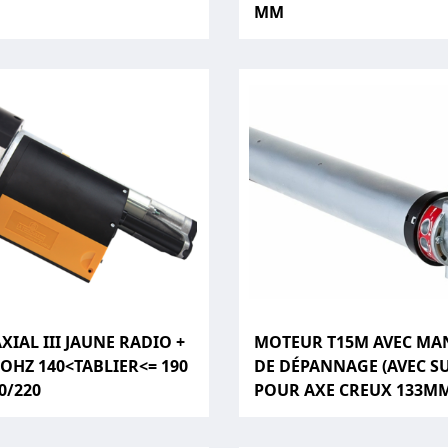
MM
IAL III JAUNE RADIO +
MOTEUR T15M AVEC MA
EOHZ 140<TABLIER<= 190
DE DÉPANNAGE (AVEC S
0/220
POUR AXE CREUX 133M