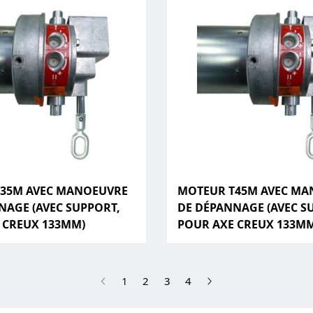
35M AVEC MANOEUVRE
MOTEUR T45M AVEC MA
NAGE (AVEC SUPPORT,
DE DÉPANNAGE (AVEC S
 CREUX 133MM)
POUR AXE CREUX 133M
(current)
1
2
3
4