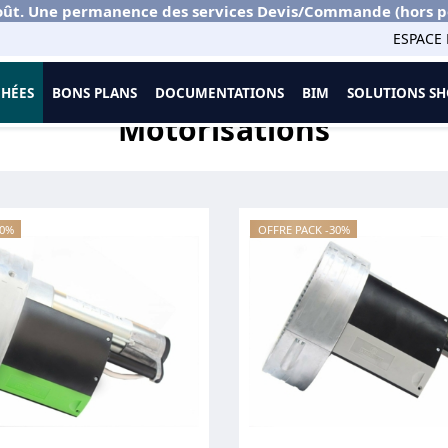
ût. Une permanence des services Devis/Commande (hors port
ESPACE 
CHÉES
BONS PLANS
DOCUMENTATIONS
BIM
SOLUTIONS 
s
Motorisations
30%
OFFRE PACK -30%