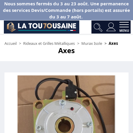
Nous sommes fermés du 3 au 23 août. Une permanence
des services Devis/Commande (hors portails) est assurée
du 3 au 7 août.
MENU
Accueil
Rideaux et Grilles Métalliques
Murax Isole
Axes
Axes