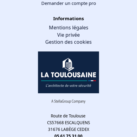
Demander un compte pro
Informations
Mentions légales
Vie privée
Gestion des cookies
Gestion des cookies
Nous utilisons des cookies qui facilitent l'utilisation du site,
améliorent la performance et la sécurité du site internet.
Faites-nous part de vos préférences de cookies pour chaque
service.
À quoi servent ces cookies :
Route de Toulouse
CS57668 ESCALQUENS
Cookies obligatoires
31676 LABÈGE CEDEX
Mesure d'audience
05 61 75 31 00