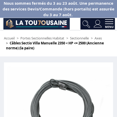
Nous sommes fermés du 3 au 23 août. Une permanence
des services Devis/Commande (hors portails) est assurée
du 3 au 7 août.
MENU
Accueil
Portes Sectionnelles Habitat
Sectionnelle
Axes
Câbles Sectio Villa Manuelle 2350 < HP <= 2500 (Ancienne
norme) (la paire)