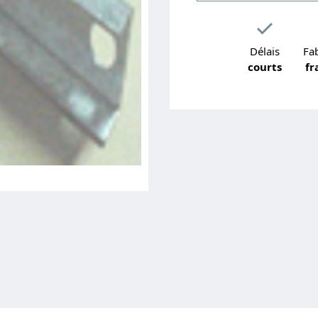
Délais
Fab
courts
fr