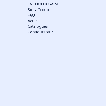
LA TOULOUSAINE
StellaGroup
FAQ
Actus
Catalogues
Configurateur
Gestion des cookies
Nous utilisons des cookies qui facilitent l'utilisation du site,
améliorent la performance et la sécurité du site internet.
Faites-nous part de vos préférences de cookies pour chaque
service.
À quoi servent ces cookies :