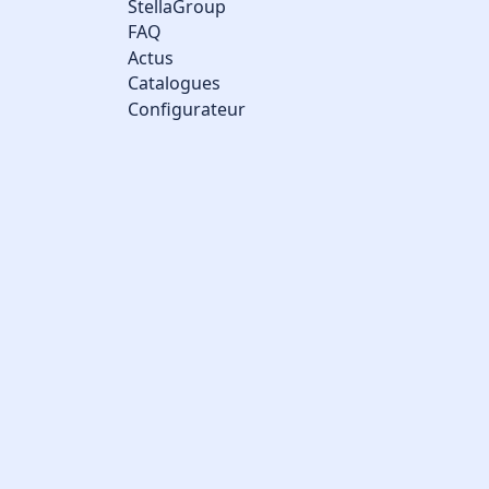
StellaGroup
FAQ
Actus
Catalogues
Configurateur
Gestion des cookies
Nous utilisons des cookies qui facilitent l'utilisation du site,
améliorent la performance et la sécurité du site internet.
Faites-nous part de vos préférences de cookies pour chaque
service.