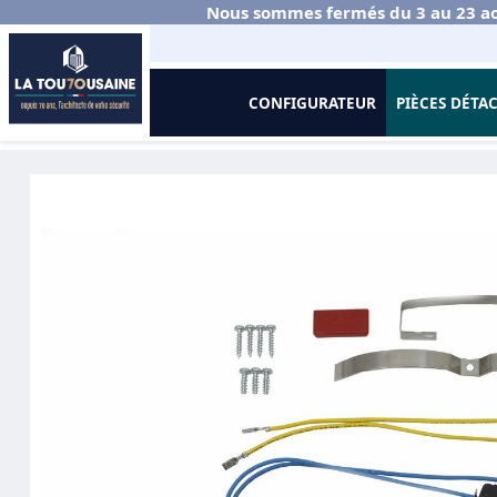
Nous sommes fermés du 3 au 23 ao
CONFIGURATEUR
PIÈCES DÉTA
Accueil
Portes Sectionnelles Habitat
Sectionnelle
Accessoires m