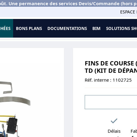
ût. Une permanence des services Devis/Commande (hors port
ESPACE 
CHÉES
BONS PLANS
DOCUMENTATIONS
BIM
SOLUTIONS 
otorisation
Fins de Course (microswitchs) Haut/Bas Moteur TD (kit
FINS DE COURSE
TD (KIT DE DÉPA
Réf. interne :
1102725
Délais
Fab