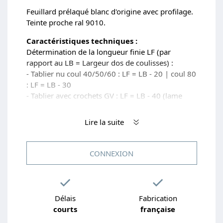
Feuillard prélaqué blanc d'origine avec profilage.
Teinte proche ral 9010.
Caractéristiques techniques :
Détermination de la longueur finie LF (par
rapport au LB = Largeur dos de coulisses) :
- Tablier nu coul 40/50/60 : LF = LB - 20 | coul 80
: LF = LB - 30
- Tablier avec crochets GV : LF = LB - 40 (lame
sans crochet)
- Tablier avec emb. nylon coul 50/60 : LF = LB -
Lire la suite
45 | coul 80 : LF = LB - 55
CONNEXION
Délais
Fabrication
courts
française