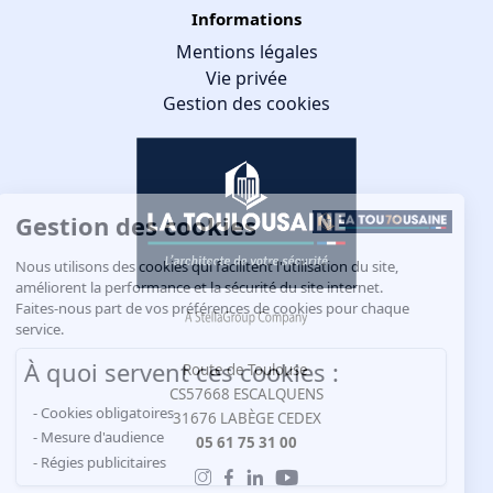
Informations
Mentions légales
Vie privée
Gestion des cookies
Gestion des cookies
Nous utilisons des cookies qui facilitent l'utilisation du site,
améliorent la performance et la sécurité du site internet.
Faites-nous part de vos préférences de cookies pour chaque
service.
À quoi servent ces cookies :
Route de Toulouse
CS57668 ESCALQUENS
Cookies obligatoires
31676 LABÈGE CEDEX
Mesure d'audience
05 61 75 31 00
Régies publicitaires