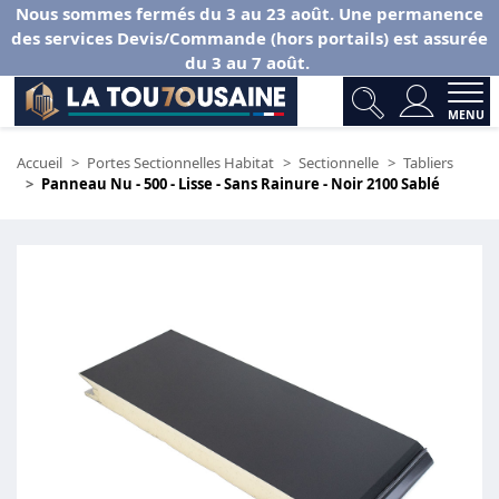
Nous sommes fermés du 3 au 23 août. Une permanence
des services Devis/Commande (hors portails) est assurée
du 3 au 7 août.
MENU
Accueil
Portes Sectionnelles Habitat
Sectionnelle
Tabliers
Panneau Nu - 500 - Lisse - Sans Rainure - Noir 2100 Sablé