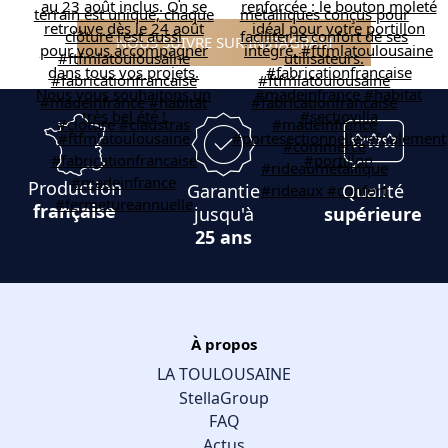
NOUS SUIVRE SUR INSTAGRAM
Production
Garantie
Qualité
française
jusqu'à
supérieure
25 ans
À propos
LA TOULOUSAINE
StellaGroup
FAQ
Actus