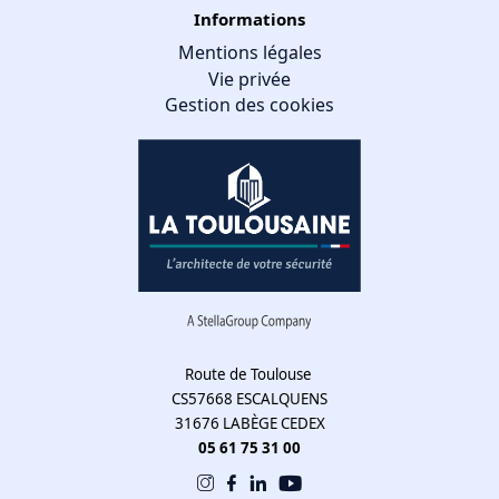
Informations
Mentions légales
Vie privée
Gestion des cookies
Gestion des cookies
Nous utilisons des cookies qui facilitent l'utilisation du site,
améliorent la performance et la sécurité du site internet.
Faites-nous part de vos préférences de cookies pour chaque
service.
À quoi servent ces cookies :
Route de Toulouse
CS57668 ESCALQUENS
Cookies obligatoires
31676 LABÈGE CEDEX
Mesure d'audience
05 61 75 31 00
Régies publicitaires