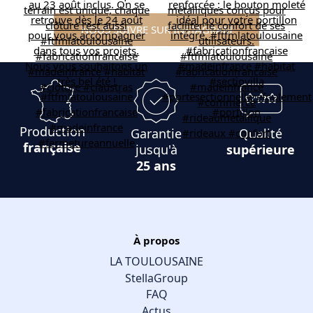
NOUS SUIVRE SUR INSTAGRAM
Production
Garantie
Qualité
française
jusqu'à
supérieure
25 ans
À propos
LA TOULOUSAINE
StellaGroup
FAQ
Actus