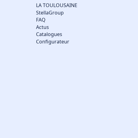
LA TOULOUSAINE
StellaGroup
FAQ
Actus
Catalogues
Configurateur
Gestion des cookies
Nous utilisons des cookies qui facilitent l'utilisation du site,
améliorent la performance et la sécurité du site internet.
Faites-nous part de vos préférences de cookies pour chaque
service.
À quoi servent ces cookies :