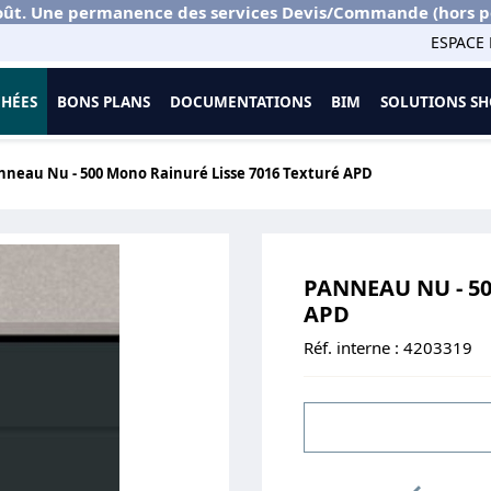
ût. Une permanence des services Devis/Commande (hors port
ESPACE 
CHÉES
BONS PLANS
DOCUMENTATIONS
BIM
SOLUTIONS 
nneau Nu - 500 Mono Rainuré Lisse 7016 Texturé APD
PANNEAU NU - 50
APD
Réf. interne :
4203319