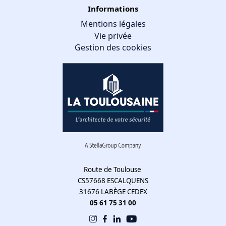
Informations
Mentions légales
Vie privée
Gestion des cookies
Gestion des cookies
Nous utilisons des cookies qui facilitent l'utilisation du site,
améliorent la performance et la sécurité du site internet.
Faites-nous part de vos préférences de cookies pour chaque
service.
À quoi servent ces cookies :
Route de Toulouse
CS57668 ESCALQUENS
Cookies obligatoires
31676 LABÈGE CEDEX
Mesure d'audience
05 61 75 31 00
Régies publicitaires