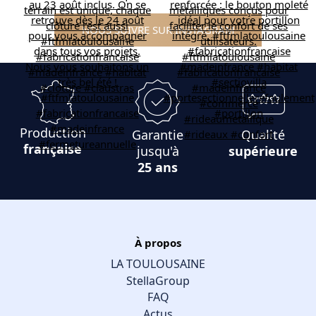
NOUS SUIVRE SUR INSTAGRAM
Production
Garantie
Qualité
française
jusqu'à
supérieure
25 ans
À propos
LA TOULOUSAINE
StellaGroup
FAQ
Actus