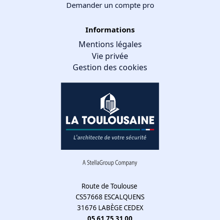
Demander un compte pro
Informations
Mentions légales
Vie privée
Gestion des cookies
Gestion des cookies
Nous utilisons des cookies qui facilitent l'utilisation du site,
améliorent la performance et la sécurité du site internet.
Faites-nous part de vos préférences de cookies pour chaque
service.
À quoi servent ces cookies :
Route de Toulouse
CS57668 ESCALQUENS
Cookies obligatoires
31676 LABÈGE CEDEX
Mesure d'audience
05 61 75 31 00