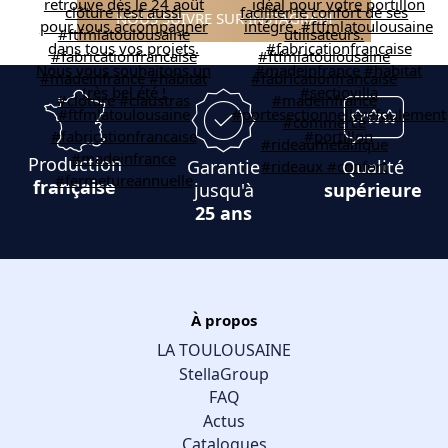
NOUS SUIVRE SUR INSTAGRAM
Production
Garantie
Qualité
française
jusqu'à
supérieure
25 ans
À propos
LA TOULOUSAINE
StellaGroup
FAQ
Actus
Catalogues