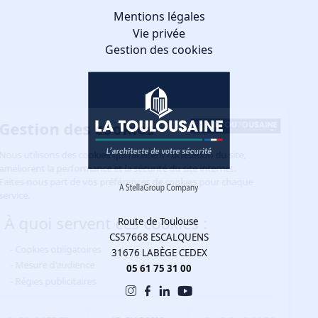
Mentions légales
Vie privée
Gestion des cookies
Gestion des cookies
Nous utilisons des cookies qui facilitent l'utilisation du site,
améliorent la performance et la sécurité du site internet.
Faites-nous part de vos préférences de cookies pour chaque
service.
À quoi servent ces cookies :
Route de Toulouse
CS57668 ESCALQUENS
Cookies obligatoires
31676 LABÈGE CEDEX
Mesure d'audience
05 61 75 31 00
Régies publicitaires