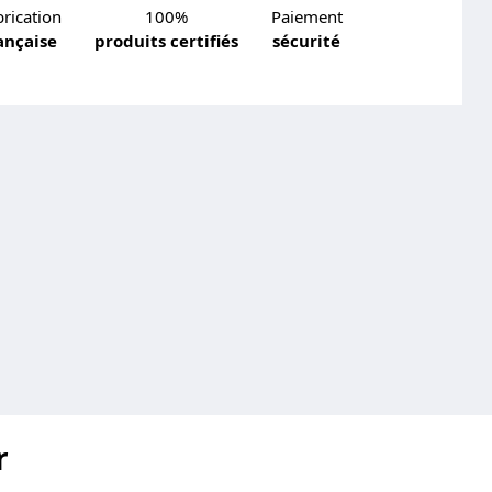
rication
100%
Paiement
ançaise
produits certifiés
sécurité
r