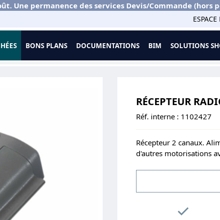
ût. Une permanence des services Devis/Commande (hors port
ESPACE 
CHÉES
BONS PLANS
DOCUMENTATIONS
BIM
SOLUTIONS 
mmande
Récepteur radio pour moteur IM5000
RÉCEPTEUR RADI
Réf. interne :
1102427
Récepteur 2 canaux. Alim
d'autres motorisations a