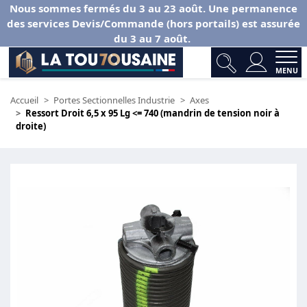
Nous sommes fermés du 3 au 23 août. Une permanence
des services Devis/Commande (hors portails) est assurée
du 3 au 7 août.
MENU
Accueil
Portes Sectionnelles Industrie
Axes
Ressort Droit 6,5 x 95 Lg <= 740 (mandrin de tension noir à
droite)