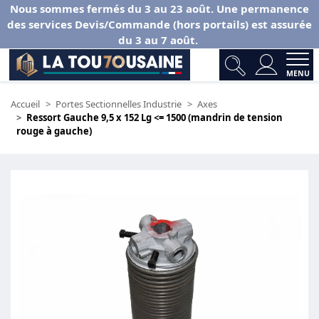
Nous sommes fermés du 3 au 23 août. Une permanence
des services Devis/Commande (hors portails) est assurée
du 3 au 7 août.
MENU
Accueil
Portes Sectionnelles Industrie
Axes
Ressort Gauche 9,5 x 152 Lg <= 1500 (mandrin de tension
rouge à gauche)