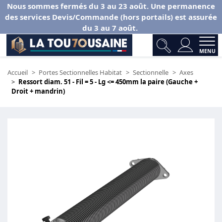
Nous sommes fermés du 3 au 23 août. Une permanence
des services Devis/Commande (hors portails) est assurée
du 3 au 7 août.
MENU
Accueil
Portes Sectionnelles Habitat
Sectionnelle
Axes
Ressort diam. 51 - Fil = 5 - Lg <= 450mm la paire (Gauche +
Droit + mandrin)