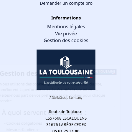
Demander un compte pro
Informations
Mentions légales
Vie privée
Gestion des cookies
Gestion des cookies
Nous utilisons des cookies qui facilitent l'utilisation du site,
améliorent la performance et la sécurité du site internet.
Faites-nous part de vos préférences de cookies pour chaque
service.
À quoi servent ces cookies :
Route de Toulouse
CS57668 ESCALQUENS
Cookies obligatoires
31676 LABÈGE CEDEX
Mesure d'audience
05 61 75 31 00