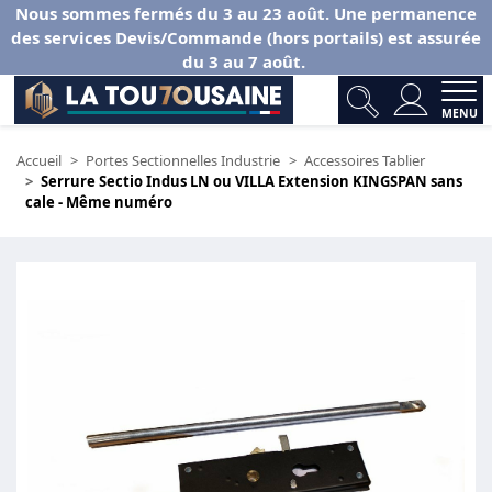
Nous sommes fermés du 3 au 23 août. Une permanence
des services Devis/Commande (hors portails) est assurée
du 3 au 7 août.
MENU
Accueil
Portes Sectionnelles Industrie
Accessoires Tablier
Serrure Sectio Indus LN ou VILLA Extension KINGSPAN sans
cale - Même numéro