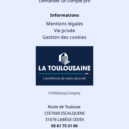
Demander un compte pro
Informations
Mentions légales
Vie privée
Gestion des cookies
Gestion des cookies
Nous utilisons des cookies qui facilitent l'utilisation du site,
améliorent la performance et la sécurité du site internet.
Faites-nous part de vos préférences de cookies pour chaque
service.
À quoi servent ces cookies :
Route de Toulouse
CS57668 ESCALQUENS
Cookies obligatoires
31676 LABÈGE CEDEX
Mesure d'audience
05 61 75 31 00