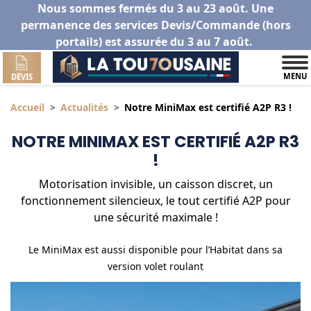
Nous sommes fermés du 3 au 23 août. Une
permanence des services Devis/Commande (hors
portails) est assurée du 3 au 7 août.
MENU
DEVIS
Accueil
Actualités
Notre MiniMax est certifié A2P R3 !
NOTRE MINIMAX EST CERTIFIÉ A2P R3
!
Motorisation invisible, un caisson discret, un
fonctionnement silencieux, le tout certifié A2P pour
une sécurité maximale !
Le MiniMax est aussi disponible pour l’Habitat dans sa
version volet roulant