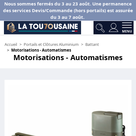
Nous sommes fermés du 3 au 23 août. Une permanence
des services Devis/Commande (hors portails) est assurée
du 3 au 7 août.
MENU
Accueil
Portails et Clôtures Aluminium
Battant
Motorisations - Automatismes
Motorisations - Automatismes