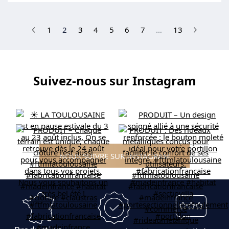
(current)
1
2
3
4
5
6
7
…
13
Suivez-nous sur Instagram
NOUS SUIVRE SUR INSTAGRAM