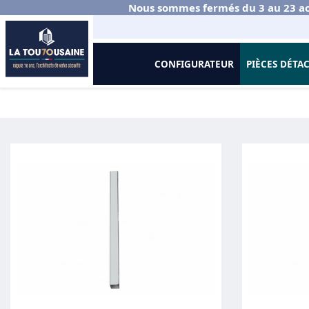
Nous sommes fermés du 3 au 23 ao
CONFIGURATEUR
PIÈCES DÉTA
Accueil
Rideaux et Grilles Métalliques
Murax 110
Coulisses et 