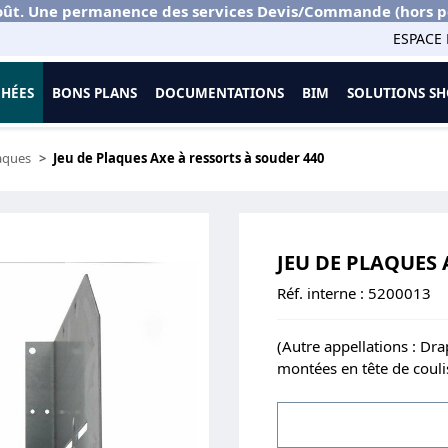
ût. Une permanence des services Devis/Commande (hors port
ESPACE 
CHÉES
BONS PLANS
DOCUMENTATIONS
BIM
SOLUTIONS 
laques
Jeu de Plaques Axe à ressorts à souder 440
JEU DE PLAQUES 
Réf. interne :
5200013
(Autre appellations : Dr
montées en tête de couli