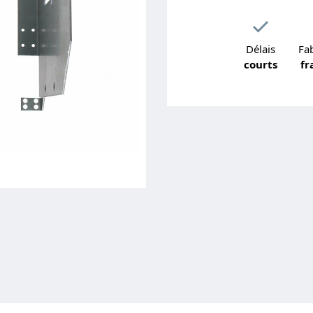
Délais
Fab
courts
fr