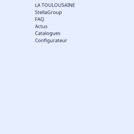
LA TOULOUSAINE
StellaGroup
FAQ
Actus
Catalogues
Configurateur
Gestion des cookies
Nous utilisons des cookies qui facilitent l'utilisation du site,
améliorent la performance et la sécurité du site internet.
Faites-nous part de vos préférences de cookies pour chaque
service.
À quoi servent ces cookies :