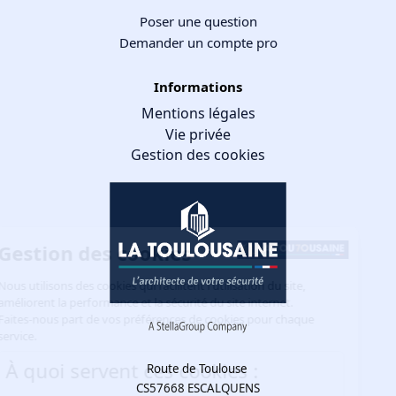
Poser une question
Demander un compte pro
Informations
Mentions légales
Vie privée
Gestion des cookies
Gestion des cookies
Nous utilisons des cookies qui facilitent l'utilisation du site,
améliorent la performance et la sécurité du site internet.
Faites-nous part de vos préférences de cookies pour chaque
service.
À quoi servent ces cookies :
Route de Toulouse
CS57668 ESCALQUENS