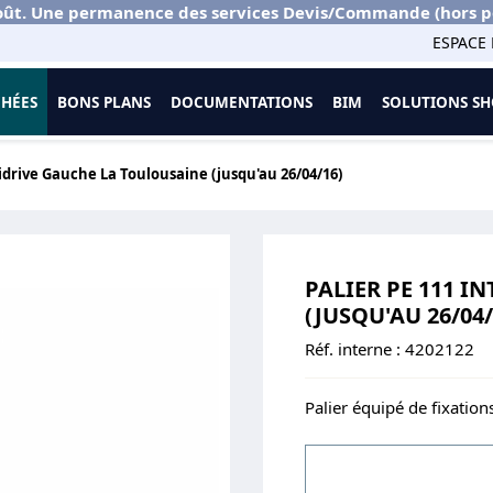
ût. Une permanence des services Devis/Commande (hors port
ESPACE 
CHÉES
BONS PLANS
DOCUMENTATIONS
BIM
SOLUTIONS 
lidrive Gauche La Toulousaine (jusqu'au 26/04/16)
PALIER PE 111 I
(JUSQU'AU 26/04/
Réf. interne :
4202122
Palier équipé de fixation