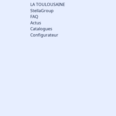
LA TOULOUSAINE
StellaGroup
FAQ
Actus
Catalogues
Configurateur
Gestion des cookies
Nous utilisons des cookies qui facilitent l'utilisation du site,
améliorent la performance et la sécurité du site internet.
Faites-nous part de vos préférences de cookies pour chaque
service.
À quoi servent ces cookies :