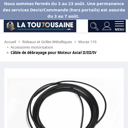
Nous sommes fermés du 3 au 23 août. Une permanence
des services Devis/Commande (hors portails) est assurée
du 3 au 7 août.
MENU
Accueil
Rideaux et Grilles Métalliques
Murax 110
Accessoires motorisation
Câble de débrayage pour Moteur Axial II/III/IV